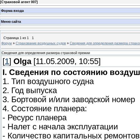
[
Страховой агент 007
]
Форма входа
Меню сайта
Страница
1
из
1
1
Форум
»
Страхование воздушных судов
»
Сведения для определения размера страх
Сведения для определения размера страховой премии
[
1
]
Olga
[11.05.2009, 10:55]
I. Сведения по состоянию воздуш
1. Тип воздушного судна
2. Год выпуска
3. Бортовой и/или заводской номер
4. Состояние планера:
- Ресурс планера
- Налет с начала эксплуатации
- Количество капитальных ремонтов