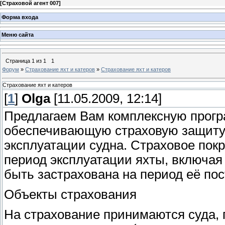
[
Страховой агент 007
]
Форма входа
Меню сайта
Страница
1
из
1
1
Форум
»
Страхование яхт и катеров
»
Страхование яхт и катеров
Страхование яхт и катеров
[
1
]
Olga
[11.05.2009, 12:14]
Предлагаем Вам комплексную програ
обеспечивающую страховую защиту 
эксплуатации судна. Страховое пок
период эксплуатации яхты, включая 
быть застрахована на период её пос
Объекты страхования
На страхование принимаются суда,