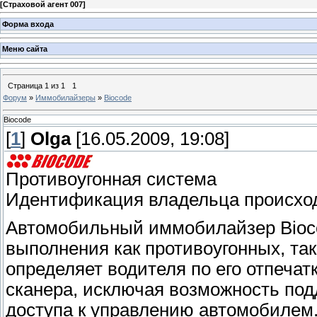
[
Страховой агент 007
]
Форма входа
Меню сайта
Страница
1
из
1
1
Форум
»
Иммобилайзеры
»
Biocode
Biocode
[
1
]
Olga
[16.05.2009, 19:08]
Противоугонная система
Идентификация владельца происход
Автомобильный иммобилайзер Bioco
выполнения как противоугонных, та
определяет водителя по его отпеча
сканера, исключая возможность подд
доступа к управлению автомобилем