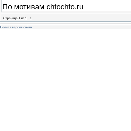
По мотивам chtochto.ru
Страница
1
из
1
1
Полная версия сайта