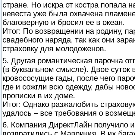
стране. Но искра от костра попала 
невеста уже была охвачена пламен
благоверную и бросил ее в океан.
Итог: По возвращении на родину, п
свадебного наряда, так как они зар
страховку для молодоженов.
5. Другая романтическая парочка от
(в буквальном смысле). Двое суток 
кровососущие гады, после чего паро
где и сожгли всю одежду, дабы нов
прописки в их доме.
Итог: Однако разжалобить страхову
удалось – все требования о возмещ
6. Компания ДиректЛайн получило и
возвратились с Маврикия. В их баг