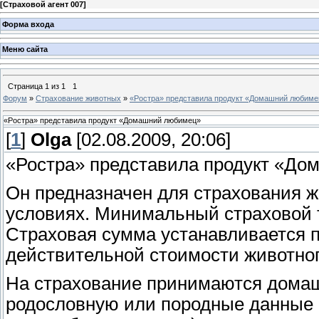
[
Страховой агент 007
]
Форма входа
Меню сайта
Страница
1
из
1
1
Форум
»
Страхование животных
»
«Ростра» представила продукт «Домашний любиме
«Ростра» представила продукт «Домашний любимец»
[
1
]
Olga
[02.08.2009, 20:06]
«Ростра» представила продукт «Д
Он предназначен для страхования 
условиях. Минимальный страховой 
Страховая сумма устанавливается п
действительной стоимости животног
На страхование принимаются дома
родословную или породные данные (