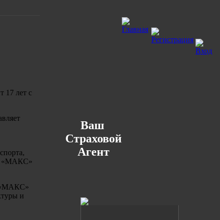
 17 лет с
авляет
Ваш
Страховой
Агент
спорта,
АО «МАКС»
. «МАКС»
ктуры и