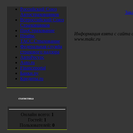
Российский Союз
Зак
Автостраховщиков
Всероссийский Союз
Страховщиков
ПроСтрахование
Информация взята с сайта
Прайм-
www.makc.ru
ТАСС.Страхование
Федеральная служба
страхового надзора
АвтоРесурс
Auto.ru
Financeportal
Банки.ру
Кредиты.ru
статистика
Онлайн всего:
1
Гостей:
1
Пользователей:
0