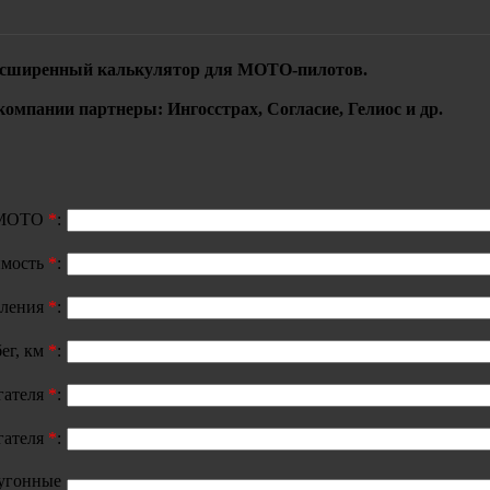
сширенный калькулятор для МОТО-пилотов.
омпании партнеры: Ингосстрах, Согласие, Гелиос и др.
ь МОТО
*
:
имость
*
:
вления
*
:
ег, км
*
:
гателя
*
:
гателя
*
:
угонные