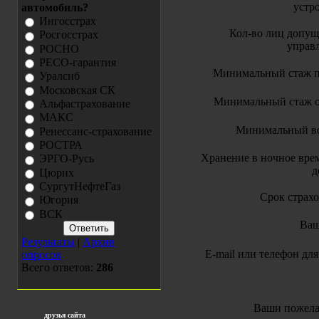
устр
автомобиль?
Ингосстрах
Кол-во лиц допу
Росгосстрах
управ
РОСНО
РЕСО-гарантия
Минимальный стаж 
Уралсиб
Московская СК
Минимальный стаж 
Альфастрахование
МАКС
Минимальный в
Ренессанс-страхование
РОСТРА
Хранение в ночное врем
ЭРГО-Русь
д
Цюрих
СургутНефтеГаз
Срок страх
Югория
ВСК
Ваш
Результаты
|
Архив
E-mail или телефон для
опросов
Всего ответов:
286
Ваши пожела
друзья сайта