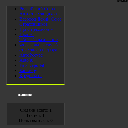
комм
Российский Союз
Автостраховщиков
Всероссийский Союз
Страховщиков
ПроСтрахование
Прайм-
ТАСС.Страхование
Федеральная служба
страхового надзора
АвтоРесурс
Auto.ru
Financeportal
Банки.ру
Кредиты.ru
статистика
Онлайн всего:
1
Гостей:
1
Пользователей:
0