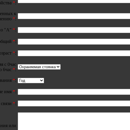
ойства
*
:
щенных к
лению
*
:
по "А"
*
:
общий
*
:
озраст
*
:
я с 0час
о 6час
*
:
ования
*
:
е имя
*
:
 связи
*
:
ния или