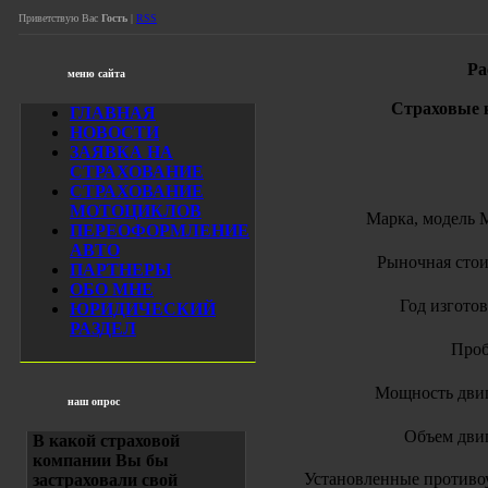
Приветствую Вас
Гость
|
RSS
Ра
меню сайта
Страховые к
ГЛАВНАЯ
НОВОСТИ
ЗАЯВКА НА
СТРАХОВАНИЕ
СТРАХОВАНИЕ
МОТОЦИКЛОВ
Марка, модел
ПЕРЕОФОРМЛЕНИЕ
АВТО
Рыночная сто
ПАРТНЕРЫ
ОБО МНЕ
Год изгото
ЮРИДИЧЕСКИЙ
РАЗДЕЛ
Проб
Мощность дви
наш опрос
Объем дви
В какой страховой
компании Вы бы
Установленные противо
застраховали свой