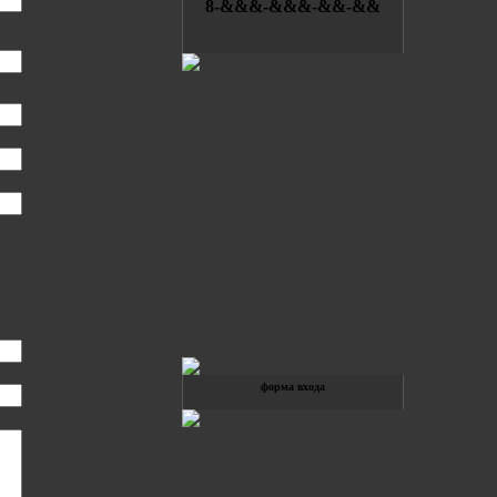
8-&&&-&&&-&&-&&
форма входа