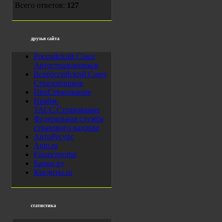
Всего ответов:
127
друзья сайта
Российский Союз
Автостраховщиков
Всероссийский Союз
Страховщиков
ПроСтрахование
Прайм-
ТАСС.Страхование
Федеральная служба
страхового надзора
АвтоРесурс
Auto.ru
Financeportal
Банки.ру
Кредиты.ru
статистика