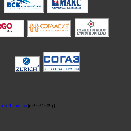
ании/Брокеры
|(03.02.2009)
|