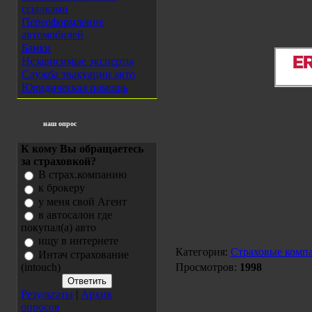
ссылками
Переоформление
автомобилей
Банки
Независимые эксперты
Служба эвакуации авто
Юридическая помощь
наш опрос
К кому Вы обращаетесь
за страховкой?
В страх.компанию
к брокеру
у меня свой Агент
в автосалон где
покупал(а) авто
ищу в интернете
Категория:
Страховые комп
Интач страхование
(intouch)
Просмотров:
1998
Результаты
|
Архив
опросов