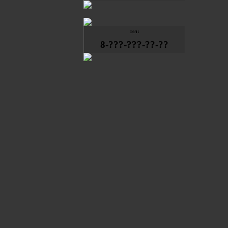
тел:
8-???-???-??-??