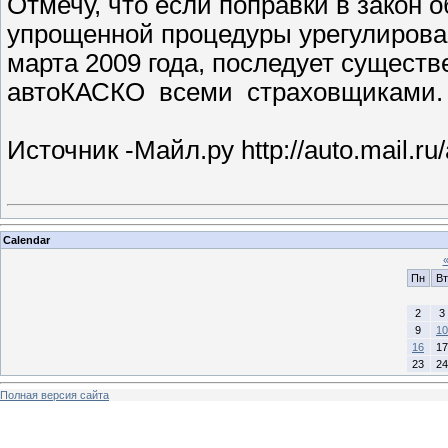
Отмечу, что если поправки в закон
упрощенной процедуры урегулирован
марта 2009 года, последует существ
автоКАСКО всеми страховщиками.
Источник -Майл.ру http://auto.mail.ru/
Calendar
Пн
Вт
2
3
9
10
16
17
23
24
Полная версия сайта