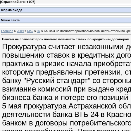
[
Страховой агент 007
]
Форма входа
Меню сайта
Главная
»
2009
»
Май
»
07
» Банкам не позволят произвольно повышать ставки по кр
Банкам не позволят произвольно повышать ставки по кредитным договорам
Прокуратура считает незаконными д
повышению ставок в кредитных дог
практика в кризис начала приобрета
которому предъявлены претензии, ст
банку "Русский стандарт" со сторо
взимание комиссий при выдаче кре
бизнеса банка и потере его позиций
5 мая прокуратура Астраханской об
деятельности банка ВТБ 24 в Крас
банком в договоры потребительско