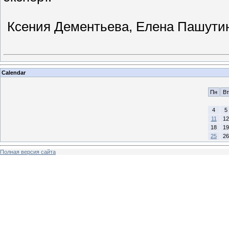
Ксения Дементьева, Елена Пашутин
Calendar
Пн
Вт
4
5
11
12
18
19
25
26
Полная версия сайта