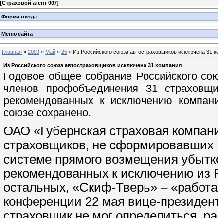
[
Страховой агент 007
]
Форма входа
Меню сайта
Главная
»
2009
»
Май
»
25
» Из Российского союза автостраховщиков исключена 31 к
Из Российского союза автостраховщиков исключена 31 компания
Годовое общее собрание Российского со
членов профобъединения 31 страховщи
рекомендованных к исключению компани
союзе сохранено.
ОАО «Губернская страховая компан
страховщиков, не сформировавших 
системе прямого возмещения убытко
рекомендованных к исключению из РС
остальных, «Скиф-Тверь» – «работа
конференции 22 мая вице-президент
страховщик не мог определиться, р