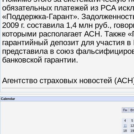
обязательных платежей из РСА ис
«Поддержка-Гарант». Задолженность
2009 г. составила 1,4 млн руб., гов
которыми располагает АСН. Также 
гарантийный депозит для участия в
представила в союз фальсифициро
банковской гарантии.
Агентство страховых новостей (АСН
Calendar
Пн
Вт
4
5
11
12
18
19