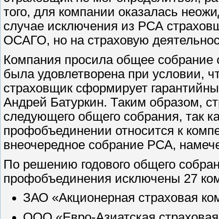
того, для компании оказалась неож
случае исключения из РСА страховщ
ОСАГО, но на страховую деятельнос
Компания просила общее собрание с
была удовлетворена при условии, чт
страховщик сформирует гарантийный
Андрей Батуркин. Таким образом, с
следующего общего собрания, так к
профобъединении относится к компе
внеочередное собрание РСА, намечен
По решению годового общего собран
профобъединения исключены 27 ко
ЗАО «Акционерная страховая ко
ООО «Евро-Азиатская страховая