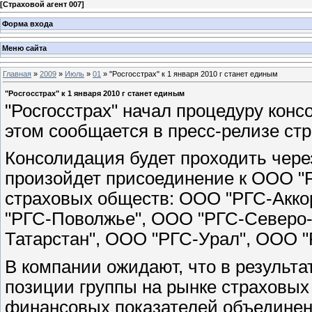
[
Страховой агент 007
]
Форма входа
Меню сайта
Главная
»
2009
»
Июль
»
01
» "Росгосстрах" к 1 января 2010 г станет единым
"Росгосстрах" к 1 января 2010 г станет единым
"Росгосстрах" начал процедуру кон
этом сообщается в пресс-релизе ст
Консолидация будет проходить через
произойдет присоединение к ООО "
страховых обществ: ООО "РГС-Акко
"РГС-Поволжье", ООО "РГС-Северо-
Татарстан", ООО "РГС-Урал", ООО "
В компании ожидают, что в результа
позиции группы на рынке страховых 
финансовых показателей объединен