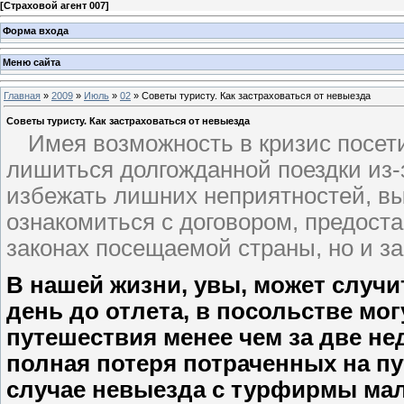
[
Страховой агент 007
]
Форма входа
Меню сайта
Главная
»
2009
»
Июль
»
02
» Советы туристу. Как застраховаться от невыезда
Советы туристу. Как застраховаться от невыезда
Имея возможность в кризис посети
лишиться долгожданной поездки из
избежать лишних неприятностей, вы
ознакомиться с договором, предост
законах посещаемой страны, но и за
В нашей жизни, увы, может случит
день до отлета, в посольстве могу
путешествия менее чем за две нед
полная потеря потраченных на пу
случае невыезда с турфирмы мал