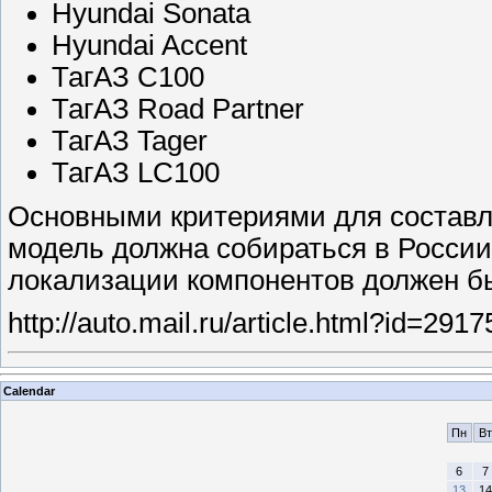
Hyundai Sonata
Hyundai Accent
ТагАЗ С100
ТагАЗ Road Partner
ТагАЗ Tager
ТагАЗ LC100
Основными критериями для составле
модель должна собираться в России 
локализации компонентов должен б
http://auto.mail.ru/article.html?id=2917
Calendar
Пн
Вт
6
7
13
14