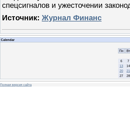
спецсигналов и ужесточении законод
Источник:
Журнал Финанс
Calendar
Пн
Вт
6
7
13
14
20
21
27
28
Полная версия сайта