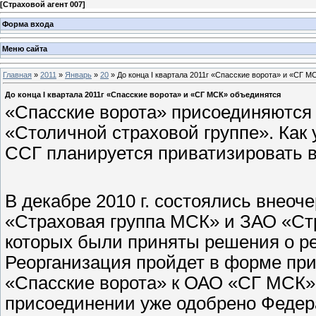
[
Страховой агент 007
]
Форма входа
Меню сайта
Главная
»
2011
»
Январь
»
20
» До конца I квартала 2011г «Спасские ворота» и «СГ М
До конца I квартала 2011г «Спасские ворота» и «СГ МСК» объединятся
«Спасские ворота» присоединяются
«Столичной страховой группе». Как
ССГ планируется приватизировать в 
В декабре 2010 г. состоялись внео
«Страховая группа МСК» и ЗАО «Стр
которых были приняты решения о ре
Реорганизация пройдет в форме пр
«Спасские ворота» к ОАО «СГ МСК»
присоединении уже одобрено Федер