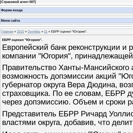
[
Страховой агент 007
]
Форма входа
Меню сайта
Главная
»
2010
»
Октябрь
»
01
» ЕБРР оценил "Югорию".
ЕБРР оценил "Югорию".
Европейский банк реконструкции и 
компании "Югория", принадлежащей
Правительство Ханты-Мансийского 
возможность допэмиссии акций "Юго
губернатор округа Вера Дюдина, во
страховщика. По ее словам, ЕБРР д
через допэмиссию. Объем и сроки р
Представитель ЕБРР Ричард Уоллис
властями округа, добавив, что дели