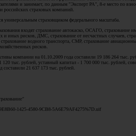
телями и занимает, по данным "Эксперт РА", 8-е место по взнос
ди российских страховых компаний.
я универсальным страховщиком федерального масштаба.
рахования входят страхование автокаско, ОСАГО, страхование и
 и иных рисков, ДМС, страхование от несчастных случаев, стр
 страхование водного транспорта, СМР, страхование авиационн
охозяйственных рисков.
тивы компании на 01.10.2009 года составили 19 186 264 тыс. ру
1 120 тыс. рублей, уставный капитал - 1 700 000 тыс. рублей, со
д составили 21 637 173 тыс. рублей.
рахование"
7BF29E8B60-1425-4580-9CB8-5A6E79AF4275%7D.uif