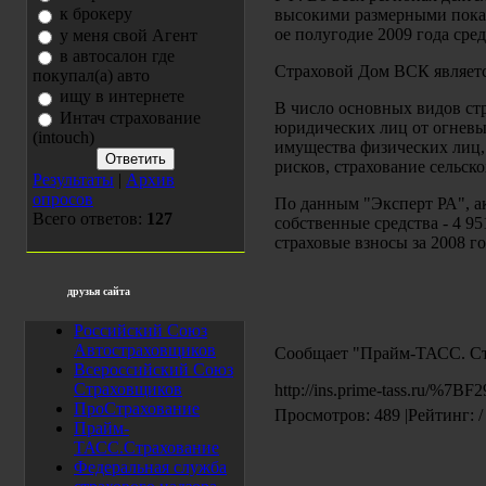
к брокеру
высокими размерными показа
ое полугодие 2009 года сре
у меня свой Агент
в автосалон где
Страховой Дом ВСК являетс
покупал(а) авто
ищу в интернете
В число основных видов ст
Интач страхование
юридических лиц от огневых
(intouch)
имущества физических лиц,
рисков, страхование сельск
Результаты
|
Архив
опросов
По данным "Эксперт РА", ак
Всего ответов:
127
собственные средства - 4 95
страховые взносы за 2008 го
друзья сайта
Российский Союз
Автостраховщиков
Сообщает "Прайм-ТАСС. Ст
Всероссийский Союз
Страховщиков
http://ins.prime-tass.ru/%
ПроСтрахование
Просмотров: 489 |Рейтинг: /
Прайм-
ТАСС.Страхование
Федеральная служба