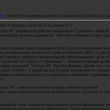
8
» Эксперт РА подтвердил рейтинг Страхового Дома ВСК на у
тинг Страхового Дома ВСК на уровне А++
сперт РА" подтвердило рейтинг надежности Страхового Дома В
 высокий уровень надежности". Об этом сообщается в пресс-ре
позволившими оценить надежность ВСК как исключительно вы
и рентабельности активов /4,9 проц за 9 месяцев 2009 г/ и собс
овой портфель компании является диверсифицированным /доля ос
 составляет 32,3 проц/ и стабильным", - отмечает ведущий экспе
аховых компаний "Эксперт РА" Наталья Комлева. Кроме этого по
 на 01.10.2009 г/ и кредиторской /6 проц/ задолженности находят
р маржи платежеспособности существенно превышает нормативн
г/.
перт РА", инвестиционный портфель компании является
 и характеризуется высокой рентабельностью /10,9 проц за 9 м
иальной сетью, компания представлена во всех федеральных ок
льность филиалов является эффективной. Также компания облада