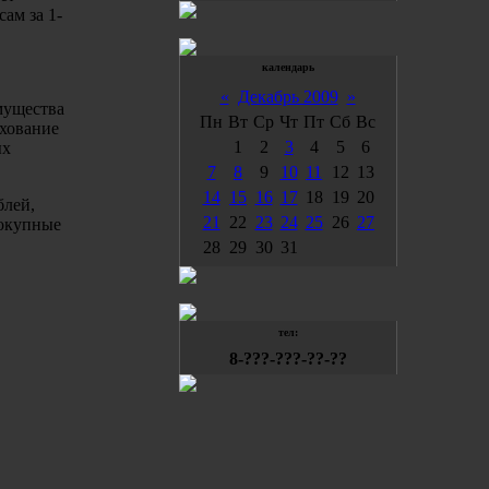
ам за 1-
календарь
«
Декабрь 2009
»
мущества
Пн
Вт
Ср
Чт
Пт
Сб
Вс
ахование
1
2
3
4
5
6
ых
7
8
9
10
11
12
13
14
15
16
17
18
19
20
блей,
21
22
23
24
25
26
27
вокупные
28
29
30
31
тел:
8-???-???-??-??