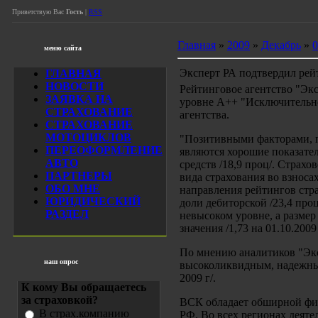
Приветствую Вас
Гость
|
RSS
Главная
»
2009
»
Декабрь
»
0
меню сайта
Эксперт РА подтвердил рей
ГЛАВНАЯ
НОВОСТИ
Рейтинговое агентство "Эк
ЗАЯВКА НА
уровне А++ "Исключительно
СТРАХОВАНИЕ
агентства.
СТРАХОВАНИЕ
МОТОЦИКЛОВ
"Позитивными факторами, 
ПЕРЕОФОРМЛЕНИЕ
являются хорошие показател
АВТО
средств /18,9 проц/. Страх
ПАРТНЕРЫ
вида страхования во взносах
ОБО МНЕ
направления рейтингов стр
ЮРИДИЧЕСКИЙ
доли дебиторской /23,4 проц
РАЗДЕЛ
невысоком уровне, а разме
значения /1,73 на 01.10.2009 
По мнению аналитиков "Экс
наш опрос
высоколиквидным, надежным
2009 г/.
К кому Вы обращаетесь
за страховкой?
ВСК обладает обширной фил
В страх.компанию
РФ. Во всех регионах деяте