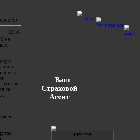
ровне А++
12:16
СК на
лизе
сокую,
твенных
новного
рт
Ваш
казатели
Страховой
ся на
ые
Агент
есяцев
ругах
форма входа
ет