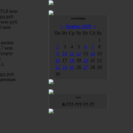
55,8 млн
лрд руб.
календарь
 млн руб.
«
Ноябрь 2009
»
,6 млн
Пн
Вт
Ср
Чт
Пт
Сб
Вс
1
й жизни
2
3
4
5
6
7
8
5,7 млн
нспорту
9
10
11
12
13
14
15
ю
16
17
18
19
20
21
22
.).
23
24
25
26
27
28
29
рд руб.
30
ащенным
тел:
8-???-???-??-??