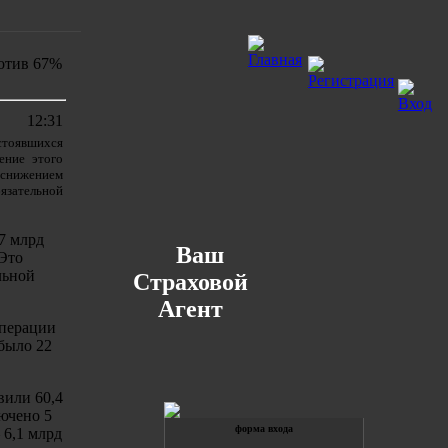
ротив 67%
12:31
стоявшихся
ение этого
 снижением
бязательной
,7 млрд
Ваш
 Это
льной
Страховой
Агент
Операции
было 22
вили 60,4
лючено 5
форма входа
 6,1 млрд