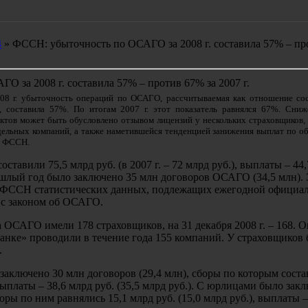
4
» ФССН: убыточность по ОСАГО за 2008 г. составила 57% – п
 за 2008 г. составила 57% – против 67% за 2007 г.
8 г. убыточность операций по ОСАГО, рассчитываемая как отношение со
, составила 57%. По итогам 2007 г. этот показатель равнялся 67%. Сниж
нктов может быть обусловлено отзывом лицензий у нескольких страховщиков,
дельных компаний, а также наметившейся тенденцией занижения выплат по о
в ФССН.
ставили 75,5 млрд руб. (в 2007 г. – 72 млрд руб.), выплаты – 44
прошлый год было заключено 35 млн договоров ОСАГО (34,5 млн).
х ФССН статистических данных, подлежащих ежегодной официа
 с законом об ОСАГО.
на ОСАГО имели 178 страховщиков, на 31 декабря 2008 г. – 168. 
анке» проводили в течение года 155 компаний. У страховщиков 
.
 заключено 30 млн договоров (29,4 млн), сборы по которым соста
 выплаты – 38,6 млрд руб. (35,5 млрд руб.). С юрлицами было зак
оры по ним равнялись 15,1 млрд руб. (15,0 млрд руб.), выплаты –