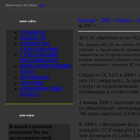
Приветствую Вас
Гость
|
RSS
Главная
»
2009
»
Ноябрь
»
2
меню сайта
за 2007 г.
ГЛАВНАЯ
ФССН: убыточность по ОСАГО
НОВОСТИ
ЗАЯВКА НА
По данным ФССН, по итогам 200
СТРАХОВАНИЕ
убытков к заработанной премии
СТРАХОВАНИЕ
показателя на 10 процентных пу
резерва заявленных убытков у от
МОТОЦИКЛОВ
«автогражданке», пояснили АСН 
ПЕРЕОФОРМЛЕНИЕ
АВТО
Сборы по ОСАГО в 2008 г. со
ПАРТНЕРЫ
руб. (41,3 млрд руб.). За 
ОБО МНЕ
следует из подготовленны
ЮРИДИЧЕСКИЙ
публикации в соответствии
РАЗДЕЛ
1 января 2008 г. лицензии 
по обязательной «автогражд
708 представителей (24 683)
наш опрос
В 2008 г. с физлицами было
В какой страховой
млрд руб. (57,0 млрд руб.),
компании Вы бы
млн договоров (5,1 млн). Сб
застраховали свой