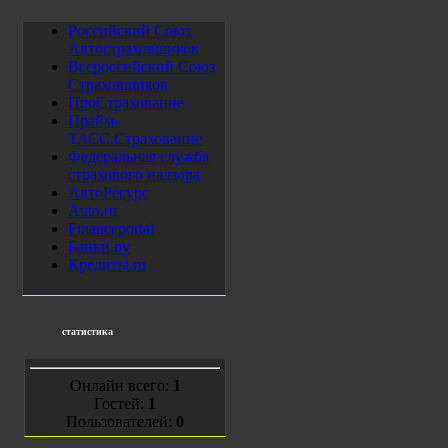
Российский Союз
Автостраховщиков
Всероссийский Союз
Страховщиков
ПроСтрахование
Прайм-
ТАСС.Страхование
Федеральная служба
страхового надзора
АвтоРесурс
Auto.ru
Financeportal
Банки.ру
Кредиты.ru
статистика
Онлайн всего:
1
Гостей:
1
Пользователей:
0