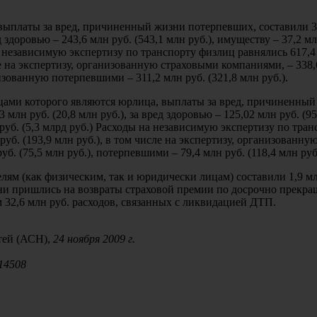
выплаты за вред, причиненный жизни потерпевших, составили 3
ед здоровью – 243,6 млн руб. (543,1 млн руб.), имуществу – 37,2 м
на независимую экспертизу по транспорту физлиц равнялись 617,4
сле на экспертизу, организованную страховыми компаниями, – 338
низованную потерпевшими – 311,2 млн руб. (321,8 млн руб.).
ьцами которого являются юрлица, выплаты за вред, причиненны
 млн руб. (20,8 млн руб.), за вред здоровью – 125,02 млн руб. (9
 руб. (5,3 млрд руб.) Расходы на независимую экспертизу по тра
уб. (193,9 млн руб.), в том числе на экспертизу, организованну
уб. (75,5 млн руб.), потерпевшими – 79,4 млн руб. (118,4 млн руб
ям (как физическим, так и юридически лицам) составили 1,9 мл
 они пришлись на возвраты страховой премии по досрочно прекр
 32,6 млн руб. расходов, связанных с ликвидацией ДТП.
тей (АСН),
24 ноября 2009 г.
/14508