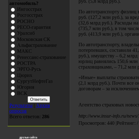
руб. (5,8 млрд руб.).
автомобиль?
Ингосстрах
По автотранспорту физлиц 
Росгосстрах
руб. (127,2 млн руб.), за вр
РОСНО
(32,6 млрд руб.). Расходы 
РЕСО-гарантия
(735,7 млн руб.), в том чи
Уралсиб
руб. (413,9 млн руб.), орга
Московская СК
По автотранспорту, владел
Альфастрахование
потерпевших, составили 41,3
МАКС
руб.), имуществу – 6,2 млрд
Ренессанс-страхование
юрлиц равнялись 150,6 млн р
РОСТРА
страховщиками, – 71,2 млн р
ЭРГО-Русь
Цюрих
«Иные» выплаты страховател
СургутНефтеГаз
(2,1 млрд руб.). Почти все
Югория
договорам – за исключением
ВСК
Агентство страховых новос
Результаты
|
Архив
опросов
http://www.insur-info.ru/news
Всего ответов:
286
Просмотров: 440 |Рейтинг: /
друзья сайта