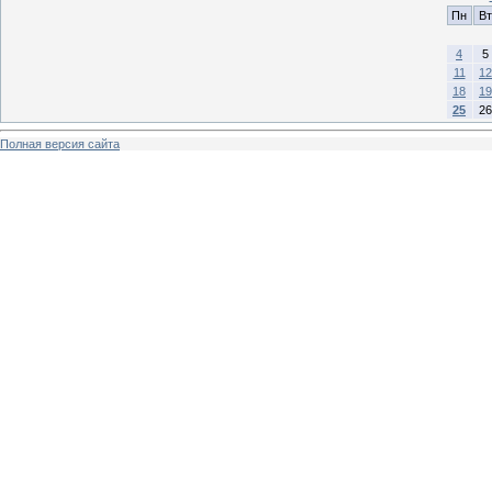
Пн
Вт
4
5
11
12
18
19
25
26
Полная версия сайта