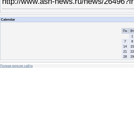
http://www.asn-news.ru/news/26496?f
Calendar
Пн
Вт
1
7
8
14
15
21
22
28
29
Полная версия сайта