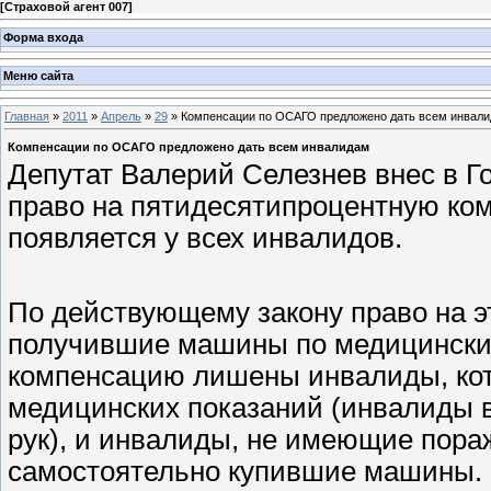
[
Страховой агент 007
]
Форма входа
Меню сайта
Главная
»
2011
»
Апрель
»
29
» Компенсации по ОСАГО предложено дать всем инвал
Компенсации по ОСАГО предложено дать всем инвалидам
Депутат Валерий Селезнев внес в Го
право на пятидесятипроцентную ко
появляется у всех инвалидов.
По действующему закону право на 
получившие машины по медицинским
компенсацию лишены инвалиды, ко
медицинских показаний (инвалиды в
рук), и инвалиды, не имеющие пора
самостоятельно купившие машины. Кр