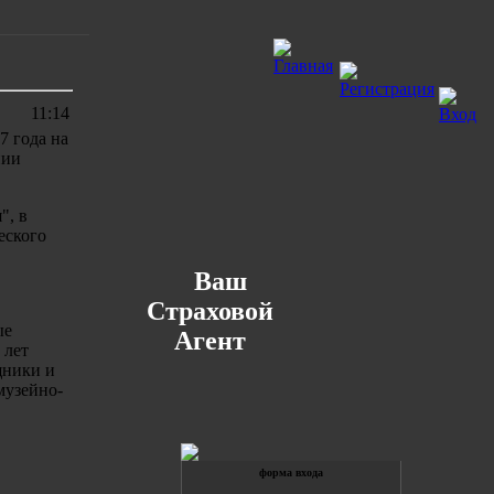
11:14
7 года на
нии
", в
еского
Ваш
Страховой
ые
Агент
 лет
щники и
музейно-
форма входа