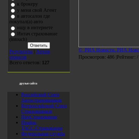
к брокеру
у меня свой Агент
в автосалон где
покупал(а) авто
ищу в интернете
Интач страхование
(intouch)
© РИА Новости. РИА Ново
Результаты
|
Архив
опросов
Просмотров: 486 |Рейтинг: /
Всего ответов:
127
друзья сайта
Российский Союз
Автостраховщиков
Всероссийский Союз
Страховщиков
ПроСтрахование
Прайм-
ТАСС.Страхование
Федеральная служба