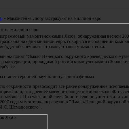
6
» Мамонтенка Любу застрахуют на миллион евро
ют на миллион евро
илограммовый мамонтенок-самка Люба, обнаруженная весной 200
страхована на один миллион евро, говорится в сообщении компа
я будет обеспечивать страховую защиту мамонтенка.
ый экспонат "Ямало-Ненецкого окружного краеведческого музея
 на консервации, проводимой российскими учеными из Зоологич
ербурге.
 станет героиней научно-популярного фильма
о по сохранности превосходит все ранее обнаруженные ископаем
определили, что древнее млекопитающее погибло около 40 тысяч
яти месяцев. По счастливой случайности тело не уничтожили хи
е 2007 года мамонтенка перевезли в "Ямало-Ненецкий окружной 
И.С. Шемановского".