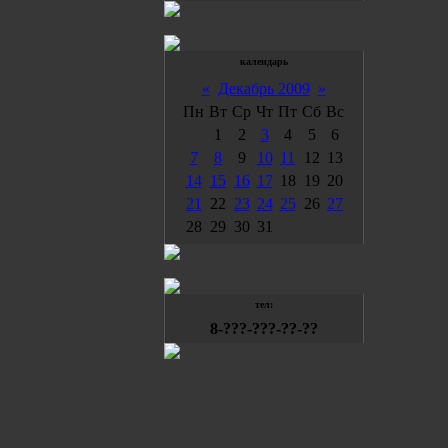
календарь
«
Декабрь 2009
»
Пн
Вт
Ср
Чт
Пт
Сб
Вс
1
2
3
4
5
6
7
8
9
10
11
12
13
14
15
16
17
18
19
20
21
22
23
24
25
26
27
28
29
30
31
тел:
8-???-???-??-??