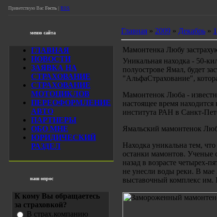
Приветствую Вас
Гость
|
RSS
Главная
»
2009
»
Декабрь
»
1
меню сайта
Мамонтенка Любу застраху
ГЛАВНАЯ
НОВОСТИ
Уникальная находка - 50-к
ЗАЯВКА НА
полуострове Ямал, будет за
СТРАХОВАНИЕ
"АльфаСтрахование", котора
СТРАХОВАНИЕ
МОТОЦИКЛОВ
Мамонтенок Люба - известн
ПЕРЕОФОРМЛЕНИЕ
настоящее время находится
АВТО
института РАН в Санкт-Пет
ПАРТНЕРЫ
ОБО МНЕ
Ямальский мамонтенок Люба
ЮРИДИЧЕСКИЙ
Находка уникальна тем, чт
РАЗДЕЛ
останки мамонтов. Ученые 
назад в возрасте четырех-п
не унесли воды реки. В ма
наш опрос
выставочный комплекс им. 
К кому Вы обращаетесь
за страховкой?
В страх.компанию