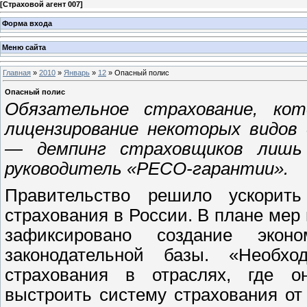
[
Страховой агент 007
]
Форма входа
Меню сайта
Главная
»
2010
»
Январь
»
12
» Опасный полис
Опасный полис
Обязательное страхование, ко
лицензирование некоторых видов
— демпинг страховщиков лишь 
руководитель «РЕСО-гарантии».
Правительство решило ускорить
страхования в России. В плане мер 
зафиксировано создание экон
законодательной базы. «Необх
страхования в отраслях, где о
выстроить систему страхования о