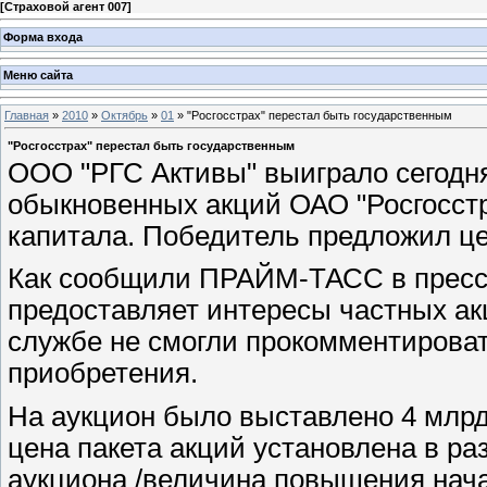
[
Страховой агент 007
]
Форма входа
Меню сайта
Главная
»
2010
»
Октябрь
»
01
» "Росгосстрах" перестал быть государственным
"Росгосстрах" перестал быть государственным
ООО "РГС Активы" выиграло сегодня
обыкновенных акций ОАО "Росгосстра
капитала. Победитель предложил це
Как сообщили ПРАЙМ-ТАСС в пресс-
предоставляет интересы частных акц
службе не смогли прокомментироват
приобретения.
На аукцион было выставлено 4 млрд
цена пакета акций установлена в ра
аукциона /величина повышения нача