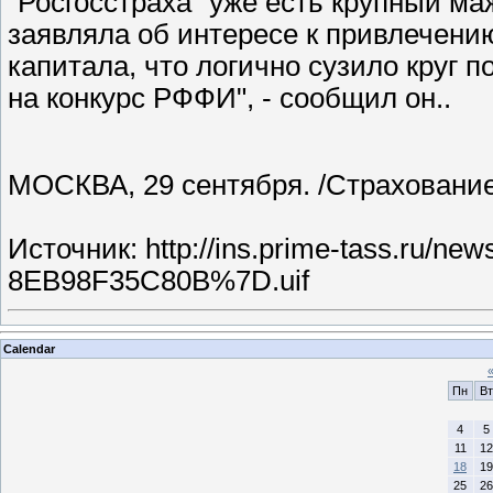
"Росгосстраха" уже есть крупный ма
заявляла об интересе к привлечени
капитала, что логично сузило круг
на конкурс РФФИ", - сообщил он..
МОСКВА, 29 сентября. /Страхование
Источник:
http://ins.prime-tass.ru/
8EB98F35C80B%7D.uif
Calendar
Пн
Вт
4
5
11
12
18
19
25
26