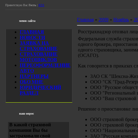
Приветствую Вас
Гость
|
RSS
Главная
»
2009
»
Ноябрь
»
2
меню сайта
Росстрахнадзор отозвал лиц
ГЛАВНАЯ
НОВОСТИ
Федеральная служба страхо
ЗАЯВКА НА
одного брокера, приостанов
СТРАХОВАНИЕ
одного страховщика, заним
СТРАХОВАНИЕ
(ОСАГО).
МОТОЦИКЛОВ
ПЕРЕОФОРМЛЕНИЕ
Как говорится в приказах 
АВТО
ПАРТНЕРЫ
ЗАО СК "Шексна-Жизн
ОБО МНЕ
ООО "СК "Град-Резерв
ЮРИДИЧЕСКИЙ
ООО "Русское обществ
РАЗДЕЛ
ООО "Региональный це
ООО "Ваш страховой б
Решение о приостановке л
наш опрос
ООО страховой брокер
В какой страховой
ООО страховой брокер
компании Вы бы
ООО "Национальная ст
застраховали свой
ЗАО "Русская компани