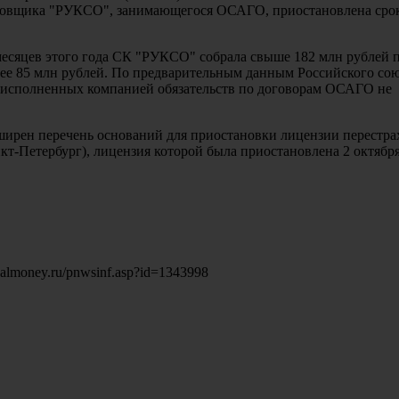
ховщика "РУКСО", занимающегося ОСАГО, приостановлена срок
 месяцев этого года СК "РУКСО" собрала свыше 182 млн рублей
е 85 млн рублей. По предварительным данным Российского со
еисполненных компанией обязательств по договорам ОСАГО не
ирен перечень оснований для приостановки лицензии перестра
т-Петербург), лицензия которой была приостановлена 2 октября
nalmoney.ru/pnwsinf.asp?id=1343998