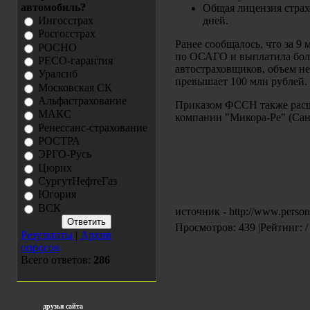
автомобиль?
Общая лицензия стра
дней.
Ингосстрах
Росгосстрах
Ранее сообщалось, что за 9
РОСНО
по ОСАГО и выплатила боле
РЕСО-гарантия
автостраховщиков, объем н
Уралсиб
превышает 100 млн рублей.
Московская СК
Альфастрахование
Приказом ФССН также расш
МАКС
компании "Микора-Ре" (Санк
Ренессанс-страхование
РОСТРА
ЭРГО-Русь
Цюрих
СургутНефтеГаз
Югория
ВСК
источник - http://www.perso
Просмотров: 439 |Рейтинг: /
Результаты
|
Архив
опросов
Всего ответов:
286
друзья сайта