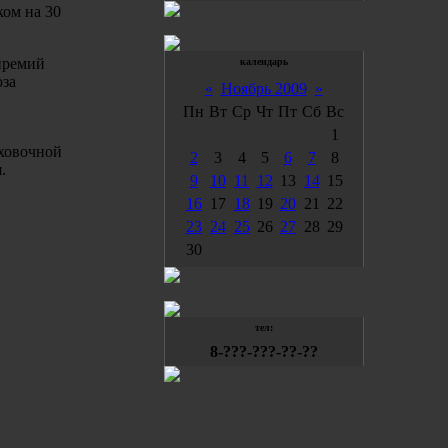
ом на 30
 премий
календарь
юза
«
Ноябрь 2009
»
Пн
Вт
Ср
Чт
Пт
Сб
Вс
1
ховочной
2
3
4
5
6
7
8
.
9
10
11
12
13
14
15
16
17
18
19
20
21
22
23
24
25
26
27
28
29
30
тел:
8-???-???-??-??