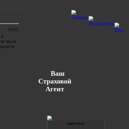
10:55
 и
ом числе
енности
Ваш
Страховой
Агент
форма входа