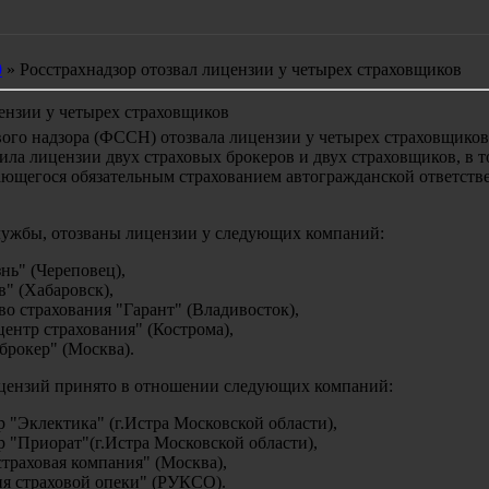
0
» Росстрахнадзор отозвал лицензии у четырех страховщиков
ензии у четырех страховщиков
вого надзора (ФССН) отозвала лицензии у четырех страховщиков
ила лицензии двух страховых брокеров и двух страховщиков, в т
ающегося обязательным страхованием автогражданской ответств
службы, отозваны лицензии у следующих компаний:
ь" (Череповец),
" (Хабаровск),
о страхования "Гарант" (Владивосток),
нтр страхования" (Кострома),
рокер" (Москва).
ицензий принято в отношении следующих компаний:
 "Эклектика" (г.Истра Московской области),
 "Приорат"(г.Истра Московской области),
раховая компания" (Москва),
я страховой опеки" (РУКСО).