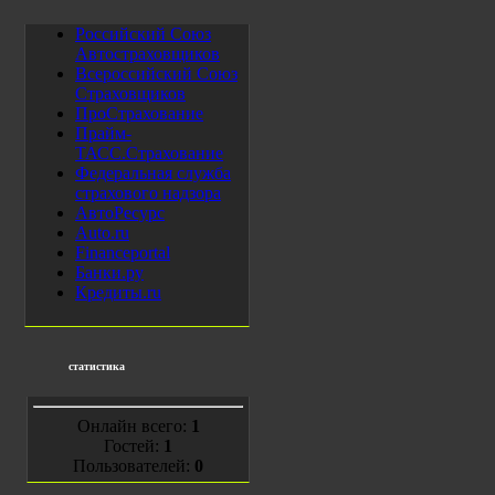
Российский Союз
Автостраховщиков
Всероссийский Союз
Страховщиков
ПроСтрахование
Прайм-
ТАСС.Страхование
Федеральная служба
страхового надзора
АвтоРесурс
Auto.ru
Financeportal
Банки.ру
Кредиты.ru
статистика
Онлайн всего:
1
Гостей:
1
Пользователей:
0