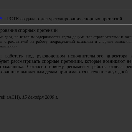
5
» РСТК создала отдел урегулирования спорных претензий
ирования спорных претензий
ые дела, по которым задерживается сдача документов страхователями и заяв
 страхователей на работу подразделений компании и спорные заявления
 компания».
ет работать под руководством исполнительного директора 
удет рассматривать спорные претензии, которые возникают не
траховщика. Согласно новому регламенту работы отдела ре
тованным выплатным делам принимаются в течение двух дней.
тей (АСН),
15 декабря 2009 г.