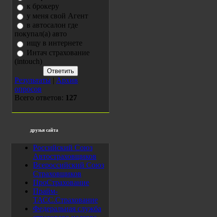
к брокеру
у меня свой Агент
в автосалон где
покупал(а) авто
ищу в интернете
Интач страхование
(intouch)
Результаты
|
Архив
опросов
Всего ответов:
127
друзья сайта
Российский Союз
Автостраховщиков
Всероссийский Союз
Страховщиков
ПроСтрахование
Прайм-
ТАСС.Страхование
Федеральная служба