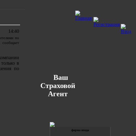
14:40
ителями по
, сообщает
компании
 только в
шения по
Ваш
Страховой
Агент
форма входа