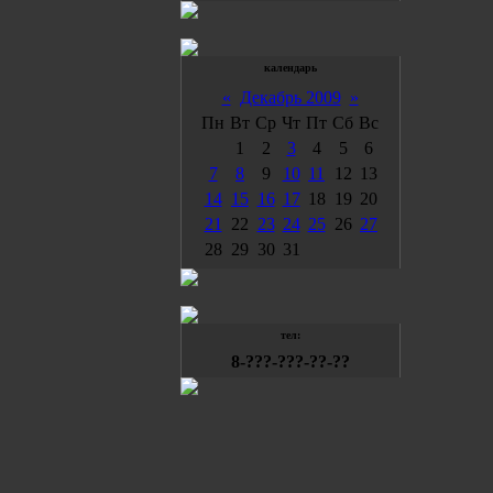
календарь
«
Декабрь 2009
»
Пн
Вт
Ср
Чт
Пт
Сб
Вс
1
2
3
4
5
6
7
8
9
10
11
12
13
14
15
16
17
18
19
20
21
22
23
24
25
26
27
28
29
30
31
тел:
8-???-???-??-??