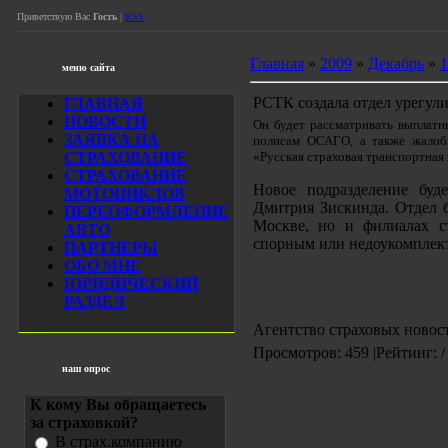
Приветствую Вас
Гость
|
RSS
Главная
»
2009
»
Декабрь
»
1
меню сайта
РСТК создала отдел урегул
ГЛАВНАЯ
НОВОСТИ
Он будет рассматривать выплатн
ЗАЯВКА НА
полисам ОСАГО, а также жалобы
СТРАХОВАНИЕ
«Русская страховая транспортная
СТРАХОВАНИЕ
Новое подразделение буд
МОТОЦИКЛОВ
Дмитрия Зискинда. Отдел б
ПЕРЕОФОРМЛЕНИЕ
Москве, но и филиалах с
АВТО
спорным или недоукомплек
ПАРТНЕРЫ
ОБО МНЕ
ЮРИДИЧЕСКИЙ
РАЗДЕЛ
Агентство страховых новос
Просмотров: 459 |Рейтинг: /
наш опрос
К кому Вы обращаетесь
за страховкой?
В страх.компанию