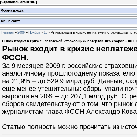
[
Страховой агент 007
]
Форма входа
Меню сайта
Главная
»
2009
»
Ноябрь
»
11
» Рынок входит в кризис неплатежей, страховщики пот
Рынок входит в кризис неплатежей, страховщики потеряли 10% сборов – ФСС
Рынок входит в кризис неплатеже
ФССН.
За 9 месяцев 2009 г. российские страхов
аналогичному прошлогоднему показателю 
на 21,9% – до 529,9 млрд руб. Данные, с
еще менее утешительны: сборы упали почт
выросли на 20% – до 207,1 млрд руб. Ст
сборов свидетельствуют о том, что рынок 
журналистам глава ФССН Александр Кова
Статью полность можно прочитать из источни