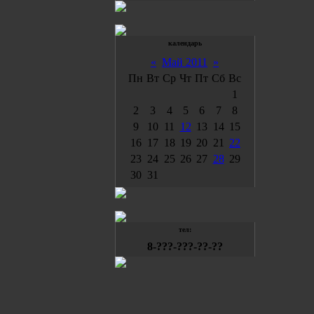
календарь
«
Май 2011
»
Пн
Вт
Ср
Чт
Пт
Сб
Вс
1
2
3
4
5
6
7
8
9
10
11
12
13
14
15
16
17
18
19
20
21
22
23
24
25
26
27
28
29
30
31
тел:
8-???-???-??-??