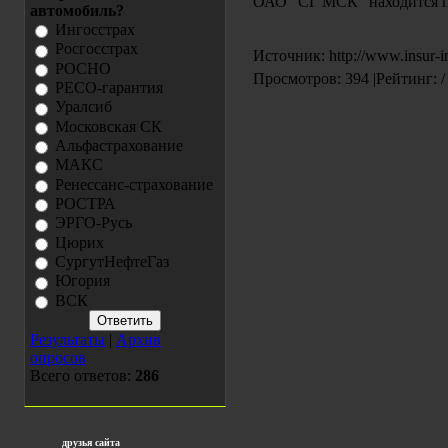
ОАО "СГ МСК" находится п
автомобиль?
Ингосстрах
Росгосстрах
Источник:
http://www.insur-i
РОСНО
Просмотров: 394 |Рейтинг: /
РЕСО-гарантия
Уралсиб
Московская СК
Альфастрахование
МАКС
Ренессанс-страхование
РОСТРА
ЭРГО-Русь
Цюрих
СургутНефтеГаз
Югория
ВСК
Результаты
|
Архив
опросов
Всего ответов:
286
друзья сайта