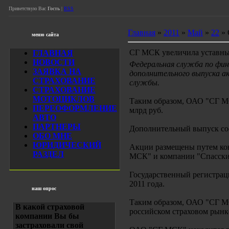
Приветствую Вас
Гость
|
RSS
Главная
»
2011
»
Май
»
22
» 
меню сайта
СГ МСК увеличила уставный
ГЛАВНАЯ
НОВОСТИ
Федеральная служба по фи
ЗАЯВКА НА
дополнительного выпуска ак
СТРАХОВАНИЕ
службы.
СТРАХОВАНИЕ
МОТОЦИКЛОВ
Таким образом, ОАО "СГ МСК
ПЕРЕОФОРМЛЕНИЕ
млрд руб.
АВТО
ПАРТНЕРЫ
Дополнительный выпуск сос
ОБО МНЕ
ЮРИДИЧЕСКИЙ
Акции размещены путем кон
РАЗДЕЛ
МСК" и компании "Спасские
Государственный регистрац
2011 года.
наш опрос
Таким образом, ОАО "СГ МС
В какой страховой
российском страховом рынк
компании Вы бы
застраховали свой