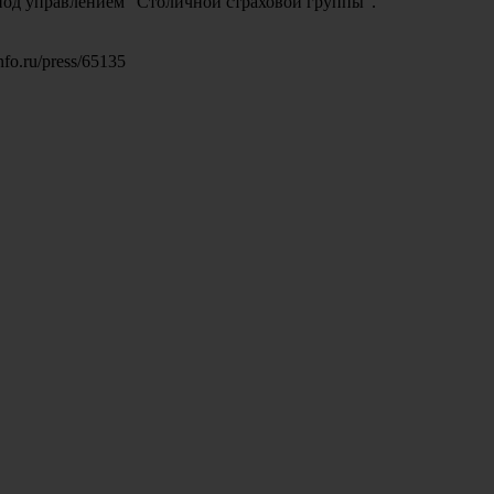
од управлением "Столичной страховой группы".
nfo.ru/press/65135