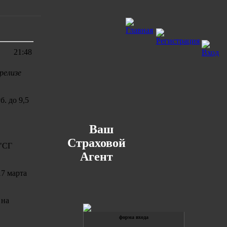
21:48
релизе
. до 9,5
Ваш
Страховой
 "СГ
Агент
7 марта
 на
форма входа