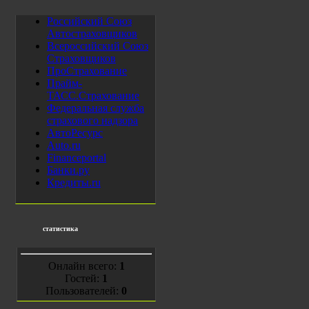
Российский Союз
Автостраховщиков
Всероссийский Союз
Страховщиков
ПроСтрахование
Прайм-
ТАСС.Страхование
Федеральная служба
страхового надзора
АвтоРесурс
Auto.ru
Financeportal
Банки.ру
Кредиты.ru
статистика
Онлайн всего:
1
Гостей:
1
Пользователей:
0