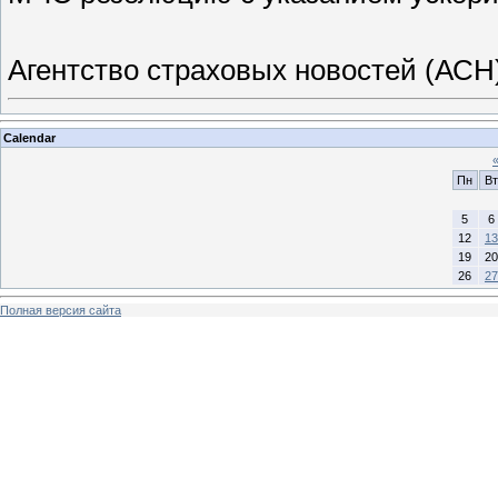
Агентство страховых новостей (АСН
Calendar
Пн
Вт
5
6
12
13
19
20
26
27
Полная версия сайта