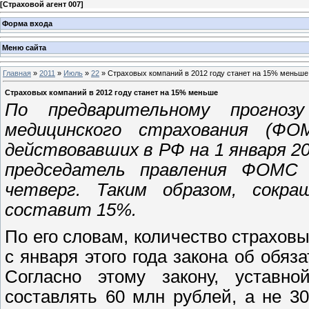
[
Страховой агент 007
]
Форма входа
Меню сайта
Главная
»
2011
»
Июль
»
22
» Страховых компаний в 2012 году станет на 15% меньше
Страховых компаний в 2012 году станет на 15% меньше
По предварительному прогноз
медицинского страхования (ФО
действовавших в РФ на 1 января 20
председатель правления ФОМС 
четверг. Таким образом, сокра
составит 15%.
По его словам, количество страхов
с января этого года закона об обя
Согласно этому закону, уставн
составлять 60 млн рублей, а не 3