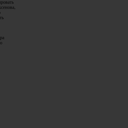
ировать
ксенова,
о
ть
ера
го