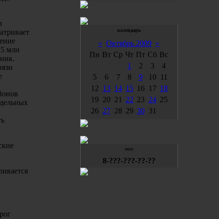
л
календарь
матривает
дение
«
Октябрь 2009
»
15 млн
Пн
Вт
Ср
Чт
Пт
Сб
Вс
вник.
1
2
3
4
вязи
е
5
6
7
8
9
10
11
12
13
14
15
16
17
18
йонов
19
20
21
22
23
24
25
тдельных
26
27
28
29
30
31
ть
ские
тел:
8-???-???-??-??
ривается
рог