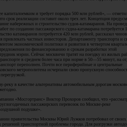
ее капиталоемким и требует порядка 500 млн рублей», — отмети
что срок реализации составит около трех лет. Концепция предус
ание набережных и строительство судов-катамаранов. На прове
абот по созданию пассажирского судна-катамарана потребуется 
ельство катамаранов потребуется 420 млн рублей, рассказал чино
я привлекать частных инвесторов. Департаменту транспорта и с
ментом экономической политики и развития в четвертом квартал
 предложения по финансированию и срокам разработки этой
рудник мэрии. Сейчас москвичи тратят на поездку из жилых ра
ранспорте в среднем более часа при норме в 50—55 минут, на о
транспорт переполнен. Почти все периферийные и центральные
овского метрополитена исчерпали свою пропускную способнос
 перегрузкой.
ву-реку в качестве альтернативы автомобильным дорогам москов
жегодно.
омпании «Мосгортранс» Виктор Прохоров сообщил, что «рассмат
руглогодичных пассажирских перевозок по Москве-реке
 воздушной подушке».
седании правительства Москвы Юрий Лужков потребовал от своих
решений транспортной проблемы города. Для разгрузки автодо