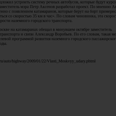
дложил устроить систему речных автобусов, которые будут курс
аместитель мэра Петр Аксенов разработал проект. По мнению А
енно с появлением катамаранов, которые берут на борт примерн
ться со скоростью 35 км в час». По словам чиновника, эта скорос
рости наземного городского транспорта.
оскве на катамаранах обещал в минувшем октябре заместитель
транспорта и связи Александр Воробьев. По его словам, такая м
елевой программой развития наземного городского пассажирско
оды.
ru/auto/highway/2009/01/22/Vlasti_Moskvyy_udary.phtml