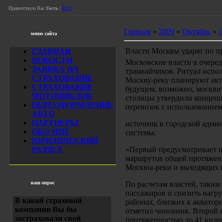
Приветствую Вас
Гость
|
RSS
Главная
»
2009
»
Октябрь
»
меню сайта
Власти Москвы ударят по п
ГЛАВНАЯ
НОВОСТИ
Московские власти в очеред
ЗАЯВКА НА
трамвайчиков. Ритуал испол
СТРАХОВАНИЕ
Москву-реку планируют акт
СТРАХОВАНИЕ
будущем, возможно, москвич
МОТОЦИКЛОВ
столицы утвердили концеп
ПЕРЕОФОРМЛЕНИЕ
перевозок с использование
АВТО
ПАРТНЕРЫ
источник в городской админ
ОБО МНЕ
системы.
ЮРИДИЧЕСКИЙ
РАЗДЕЛ
«Первый предусматривает ш
маршрутов общей протяжен
Москвы-реки и выходящих в
наш опрос
По расчетам властей, таким
пассажиров и снизить нагру
В какой страховой
районах, близких к акватор
компании Вы бы
отметил чиновник. Второй в
застраховали свой
протяженностью до 41 кило