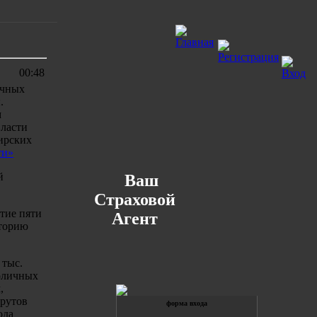
00:48
ечных
.
м
Власти
ирских
ти»
й
Ваш
Страховой
тие пяти
Агент
аторию
 тыс.
толичных
,
шрутов
форма входа
ода