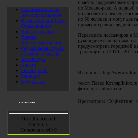
и метро градоначальник пре
по Москве-реке. А первый з
Российский Союз
он абсолютно реален, «особ
Автостраховщиков
по 50 человек и могут двига
Всероссийский Союз
примерно равна средней ско
Страховщиков
ПроСтрахование
Перевозить пассажиров в М
Прайм-
руководителя департамента 
ТАСС.Страхование
предусмотрена городской ц
Федеральная служба
транспорта на 2010—2012 г
страхового надзора
АвтоРесурс
Auto.ru
Financeportal
Источник - http://www.infox.
Банки.ру
Кредиты.ru
текст: Павел Котляр/Infox.ru
фото: russianlook.com
Просмотров: 450 |Рейтинг: /
статистика
Онлайн всего:
1
Гостей:
1
Пользователей:
0