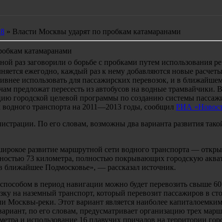
18
» Власти Москвы ударят по пробкам катамаранами
робкам катамаранами
ной раз заговорили о борьбе с пробками путем использования р
няется ежегодно, каждый раз к нему добавляются новые расчеты
ивнее использовать для пассажирских перевозок, и в ближайше
ам предложат пересесть из автобусов на водные трамвайчики. 
цию городской целевой программы по созданию системы пассаж
м водного транспорта на 2011—2013 годы, сообщил
РИА «Новос
истрации. По его словам, возможны два варианта развития тако
ирокое развитие маршрутной сети водного транспорта — откры
ностью 73 километра, полностью покрывающих городскую акв
 ближайшее Подмосковье», — рассказал источник.
 способом в период навигации можно будет перевозить свыше 60
зку на наземный транспорт, который перевозит пассажиров в с
ии Москвы-реки. Этот вариант является наиболее капиталоемким
ариант, по его словам, предусматривает организацию трех мар
метра и использование 16 плавучих причалов на территории гор