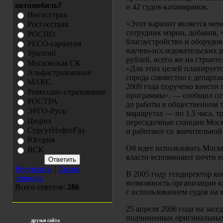
автомобиль?
и 42 судов-катамаранов.
Ингосстрах
«Этот вариант является мен
Росгосстрах
сотрудник мэрии, добавив, 
РОСНО
благоустройство и оборудов
РЕСО-гарантия
научно-исследовательских р
Уралсиб
рублей, всего же на строит
Московская СК
«Для этих целей планируетс
Альфастрахование
города совместно с департа
МАКС
2009 года поручено внести
Ренессанс-страхование
программы», — сообщил сот
РОСТРА
до работы в общественном т
ЭРГО-Русь
маршрутах — по 1,5 часа, 
Цюрих
пересадочные станции Моск
СургутНефтеГаз
и работают со значительной
Югория
Об идее использовать Моск
ВСК
власти вспоминают почти е
Результаты
|
Архив
В 2005 году гендиректор к
опросов
возможность организации к
Всего ответов:
286
с использованием судов на
25 апреля 2006 года на за
подчиненных оригинальных 
друзья сайта