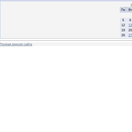
Пн
Вт
5
6
12
13
19
20
26
27
Полная версия сайта